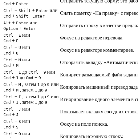
Отправить текущую форму; это рабо
+
Cmd
Enter
+
+
или
Ctrl
Shift
Enter
Снять пометку «На правку» с перево
+
+
Cmd
Shift
Enter
+
или
Alt
Enter
Отправить строку в качестве предло
+
Option
Enter
+
или
Ctrl
E
Фокус на редакторе перевода.
+
Cmd
E
+
или
Ctrl
U
Фокус на редакторе комментариев.
+
Cmd
U
+
или
Ctrl
M
Отобразить вкладку «Автоматическ
+
Cmd
M
+
до
+
или
Ctrl
1
Ctrl
9
Копирует размещаемый файл заданно
+
до
+
Cmd
1
Cmd
9
+
, затем
до
или
Ctrl
M
1
9
Копировать машинный перевод задан
+
, затем
до
Cmd
M
1
9
+
, затем
до
или
Ctrl
I
1
9
Игнорирование одного элемента в с
+
, затем
до
Cmd
I
1
9
+
или
Ctrl
J
Показывает вкладку соседних строк.
+
Cmd
J
+
или
Ctrl
S
Фокус на поле поиска.
+
Cmd
S
+
или
Ctrl
O
Копировать исходную строку.