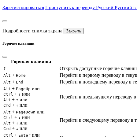
Зарегистрироваться
Приступить к переводу
Русский
Русский в
Подробности снимка экрана
Закрыть
Горячие клавиши
Горячая клавиша
Открыть доступные горячие клавиш
?
+
Перейти к первому переводу в теку
Alt
Home
+
Перейти к последнему переводу в т
Alt
End
+
или
Alt
PageUp
+
или
Ctrl
↑
Перейти к предыдущему переводу в
+
или
Alt
↑
+
или
Cmd
↑
+
или
Alt
PageDown
+
или
Ctrl
↓
Перейти к следующему переводу в т
+
или
Alt
↓
+
или
Cmd
↓
+
или
Ctrl
Enter