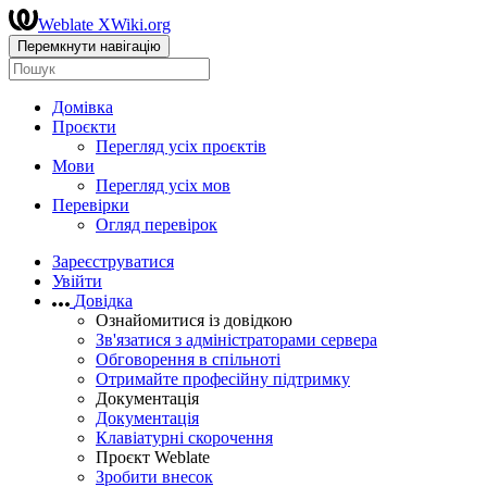
Weblate XWiki.org
Перемкнути навігацію
Домівка
Проєкти
Перегляд усіх проєктів
Мови
Перегляд усіх мов
Перевірки
Огляд перевірок
Зареєструватися
Увійти
Довідка
Ознайомитися із довідкою
Зв'язатися з адміністраторами сервера
Обговорення в спільноті
Отримайте професійну підтримку
Документація
Документація
Клавіатурні скорочення
Проєкт Weblate
Зробити внесок