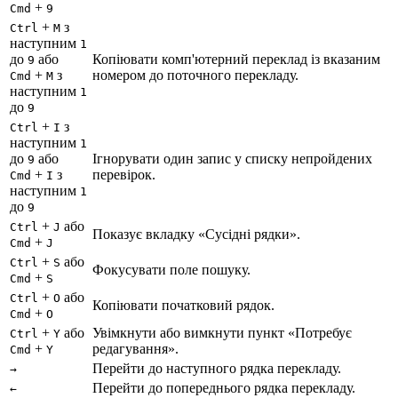
+
Cmd
9
+
з
Ctrl
M
наступним
1
до
або
Копіювати комп'ютерний переклад із вказаним
9
+
з
номером до поточного перекладу.
Cmd
M
наступним
1
до
9
+
з
Ctrl
I
наступним
1
до
або
Ігнорувати один запис у списку непройдених
9
+
з
перевірок.
Cmd
I
наступним
1
до
9
+
або
Ctrl
J
Показує вкладку «Сусідні рядки».
+
Cmd
J
+
або
Ctrl
S
Фокусувати поле пошуку.
+
Cmd
S
+
або
Ctrl
O
Копіювати початковий рядок.
+
Cmd
O
+
або
Увімкнути або вимкнути пункт «Потребує
Ctrl
Y
+
редагування».
Cmd
Y
Перейти до наступного рядка перекладу.
→
Перейти до попереднього рядка перекладу.
←