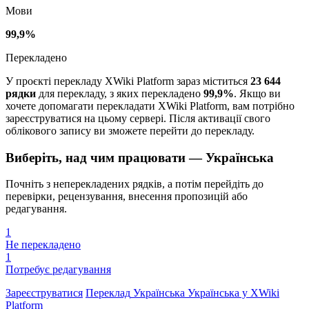
Мови
99,9%
Перекладено
У проєкті перекладу XWiki Platform зараз міститься
23 644
рядки
для перекладу, з яких перекладено
99,9%
. Якщо ви
хочете допомагати перекладати XWiki Platform, вам потрібно
зареєструватися на цьому сервері. Після активації свого
облікового запису ви зможете перейти до перекладу.
Виберіть, над чим працювати — Українська
Почніть з неперекладених рядків, а потім перейдіть до
перевірки, рецензування, внесення пропозицій або
редагування.
1
Не перекладено
1
Потребує редагування
Зареєструватися
Переклад
Українська
Українська у XWiki
Platform