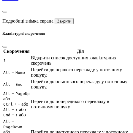
Подробиці знімка екрана
Закрити
Клавіатурні скорочення
Скорочення
Дія
Відкрити список доступних клавіатурних
?
скорочень.
Перейти до першого перекладу у поточному
+
Alt
Home
пошуку.
Перейти до останнього перекладу у поточному
+
Alt
End
пошуку.
+
Alt
PageUp
або
Перейти до попереднього перекладу в
+
або
Ctrl
↑
поточному пошуку.
+
або
Alt
↑
+
або
Cmd
↑
+
Alt
PageDown
або
Перейти до наступного перекладу у поточному