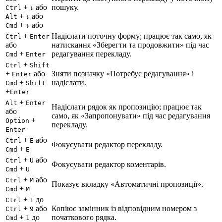
+
або
пошуку.
Ctrl
↓
+
або
Alt
↓
+
або
Cmd
↓
+
Надіслати поточну форму; працює так само, як
Ctrl
Enter
або
натискання «Зберегти та продовжити» під час
+
редагування перекладу.
Cmd
Enter
+
Ctrl
Shift
+
або
Зняти позначку «Потребує редагування» і
Enter
+
надіслати.
Cmd
Shift
+
Enter
+
Alt
Enter
Надіслати рядок як пропозицію; працює так
або
само, як «Запропонувати» під час редагування
+
Option
перекладу.
Enter
+
або
Ctrl
E
Фокусувати редактор перекладу.
+
Cmd
E
+
або
Ctrl
U
Фокусувати редактор коментарів.
+
Cmd
U
+
або
Ctrl
M
Показує вкладку «Автоматичні пропозиції».
+
Cmd
M
+
до
Ctrl
1
+
або
Копіює замінник із відповідним номером з
Ctrl
9
+
до
початкового рядка.
Cmd
1