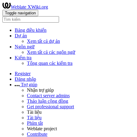
Weblate XWiki.org
Toggle navigation
Bảng điều khiển
Dự án
Xem tất cả dự án
Ngôn ngữ
Xem tất cả các ngôn ngữ
Kiểm tra
Tổng quan các kiểm tra
Register
Đăng nhập
Trợ giúp
Nhận trợ giúp
Contact server admins
Thảo luận cộng đồng
Get professional support
Tài liệu
Tài liệu
Phím tắt
Weblate project
Contribute