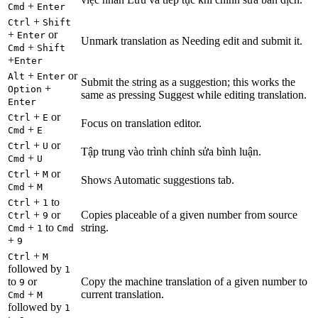
+
Cmd
Enter
+
Ctrl
Shift
+
or
Enter
Unmark translation as Needing edit and submit it.
+
Cmd
Shift
+
Enter
+
or
Alt
Enter
Submit the string as a suggestion; this works the
+
Option
same as pressing Suggest while editing translation.
Enter
+
or
Ctrl
E
Focus on translation editor.
+
Cmd
E
+
or
Ctrl
U
Tập trung vào trình chỉnh sửa bình luận.
+
Cmd
U
+
or
Ctrl
M
Shows Automatic suggestions tab.
+
Cmd
M
+
to
Ctrl
1
+
or
Copies placeable of a given number from source
Ctrl
9
+
to
string.
Cmd
1
Cmd
+
9
+
Ctrl
M
followed by
1
to
or
Copy the machine translation of a given number to
9
+
current translation.
Cmd
M
followed by
1