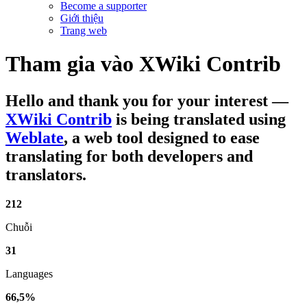
Become a supporter
Giới thiệu
Trang web
Tham gia vào
XWiki Contrib
Hello and thank you for your interest
—
XWiki Contrib
is being translated using
Weblate
, a web tool designed to ease
translating for both developers and
translators.
212
Chuỗi
31
Languages
66,5%