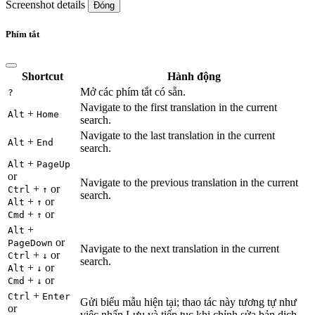
Screenshot details
Đóng
Phím tắt
Shortcut
Hành động
Mở các phím tắt có sẵn.
?
Navigate to the first translation in the current
+
Alt
Home
search.
Navigate to the last translation in the current
+
Alt
End
search.
+
Alt
PageUp
or
Navigate to the previous translation in the current
+
or
Ctrl
↑
search.
+
or
Alt
↑
+
or
Cmd
↑
+
Alt
or
PageDown
Navigate to the next translation in the current
+
or
Ctrl
↓
search.
+
or
Alt
↓
+
or
Cmd
↓
+
Ctrl
Enter
Gửi biểu mẫu hiện tại; thao tác này tương tự như
or
việc nhấn Lưu và tiếp tục khi chỉnh sửa bản dịch.