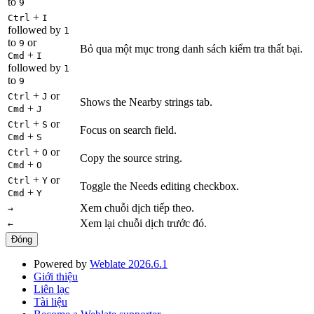
to
9
+
Ctrl
I
followed by
1
to
or
9
Bỏ qua một mục trong danh sách kiểm tra thất bại.
+
Cmd
I
followed by
1
to
9
+
or
Ctrl
J
Shows the Nearby strings tab.
+
Cmd
J
+
or
Ctrl
S
Focus on search field.
+
Cmd
S
+
or
Ctrl
O
Copy the source string.
+
Cmd
O
+
or
Ctrl
Y
Toggle the Needs editing checkbox.
+
Cmd
Y
Xem chuỗi dịch tiếp theo.
→
Xem lại chuỗi dịch trước đó.
←
Đóng
Powered by
Weblate 2026.6.1
Giới thiệu
Liên lạc
Tài liệu