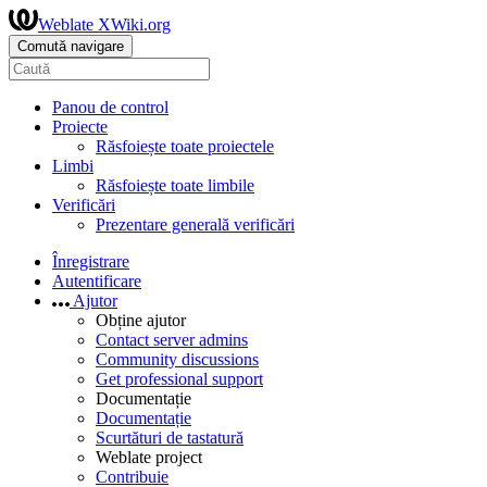
Weblate XWiki.org
Comută navigare
Panou de control
Proiecte
Răsfoiește toate proiectele
Limbi
Răsfoiește toate limbile
Verificări
Prezentare generală verificări
Înregistrare
Autentificare
Ajutor
Obține ajutor
Contact server admins
Community discussions
Get professional support
Documentație
Documentație
Scurtături de tastatură
Weblate project
Contribuie