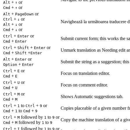
+
or
Alt
↑
+
or
Cmd
↑
+
or
Alt
PageDown
+
or
Ctrl
↓
Navighează la următoarea traducere di
+
or
Alt
↓
+
or
Cmd
↓
+
or
Ctrl
Enter
Submit current form; this works the s
+
Cmd
Enter
+
+
or
Ctrl
Shift
Enter
Unmark translation as Needing edit an
+
+
Cmd
Shift
Enter
+
or
Alt
Enter
Submit the string as a suggestion; thi
+
Option
Enter
+
or
Ctrl
E
Focus on translation editor.
+
Cmd
E
+
or
Ctrl
U
Focus on comment editor.
+
Cmd
U
+
or
Ctrl
M
Shows Automatic suggestions tab.
+
Cmd
M
+
to
+
or
Ctrl
1
Ctrl
9
Copies placeable of a given number fr
+
to
+
Cmd
1
Cmd
9
+
followed by
to
or
Ctrl
M
1
9
Copy the machine translation of a give
+
followed by
to
Cmd
M
1
9
+
followed by
to
or
Ctrl
I
1
9