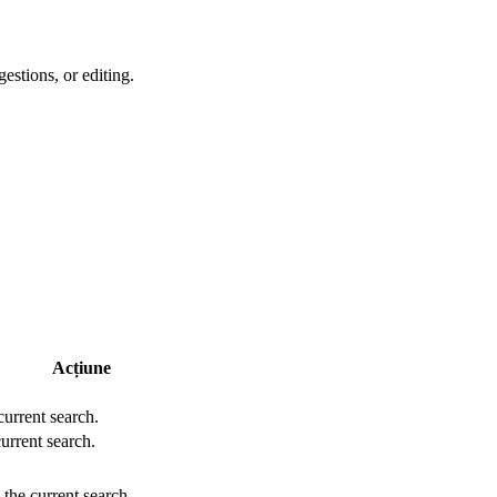
estions, or editing.
Acțiune
 current search.
current search.
 the current search.