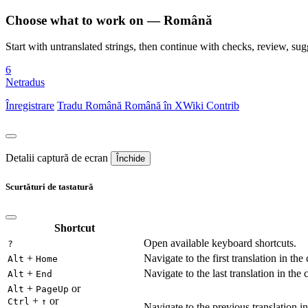
Choose what to work on — Română
Start with untranslated strings, then continue with checks, review, sugg
6
Netradus
Înregistrare
Tradu
Română
Română în XWiki Contrib
Detalii captură de ecran
Închide
Scurtături de tastatură
Shortcut
Open available keyboard shortcuts.
?
+
Navigate to the first translation in the
Alt
Home
+
Navigate to the last translation in the 
Alt
End
+
or
Alt
PageUp
+
or
Ctrl
↑
Navigate to the previous translation in