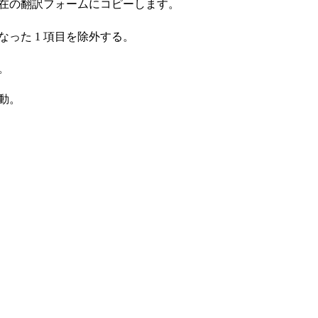
在の翻訳フォームにコピーします。
った 1 項目を除外する。
。
動。