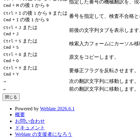
指定した番号の機械翻訳を、現
+
の後
から
Cmd
M
1
9
+
の後
から
または
Ctrl
I
1
9
番号を指定して、検査不合格とな
+
の後
から
Cmd
I
1
9
+
または
Ctrl
J
前後の文字列タブを表示します
+
Cmd
J
+
または
Ctrl
S
検索入力フォームにカーソル移
+
Cmd
S
+
または
Ctrl
O
原文をコピーします。
+
Cmd
O
+
または
Ctrl
Y
要修正フラグを反転させます。
+
Cmd
Y
次の翻訳文字列に移動します。
→
前の翻訳文字列に移動します。
←
閉じる
Powered by
Weblate 2026.6.1
概要
お問い合わせ
ドキュメント
Weblate の支援者になろう