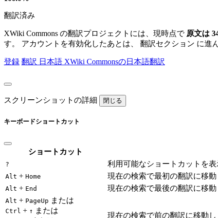
翻訳済み
XWiki Commons の翻訳プロジェクトには、現時点で
原文は 3
す。 アカウントを有効化したあとは、 翻訳セクション に進
登録
翻訳
日本語
XWiki Commonsの日本語翻訳
スクリーンショットの詳細
閉じる
キーボードショートカット
ショートカット
利用可能なショートカットを表
?
+
現在の検索で最初の翻訳に移動
Alt
Home
+
現在の検索で最後の翻訳に移動
Alt
End
+
または
Alt
PageUp
+
または
Ctrl
↑
現在の検索で前の翻訳に移動し