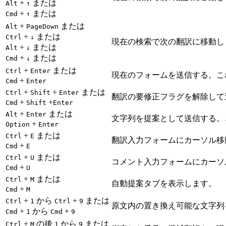
+
または
Alt
↑
+
または
Cmd
↑
+
または
Alt
PageDown
+
または
Ctrl
↓
現在の検索で次の翻訳に移動し
+
または
Alt
↓
+
または
Cmd
↓
+
または
Ctrl
Enter
現在のフォームを送信する。こ
+
Cmd
Enter
+
+
または
Ctrl
Shift
Enter
翻訳の要修正フラグを解除して
+
+
Cmd
Shift
Enter
+
または
Alt
Enter
文字列を提案として送信する。
+
Option
Enter
+
または
Ctrl
E
翻訳入力フォームにカーソル移
+
Cmd
E
+
または
Ctrl
U
コメント入力フォームにカーソ
+
Cmd
U
+
または
Ctrl
M
自動提案タブを表示します。
+
Cmd
M
+
から
+
または
Ctrl
1
Ctrl
9
原文内の置き換え可能な文字列
+
から
+
Cmd
1
Cmd
9
+
の後
から
または
Ctrl
M
1
9